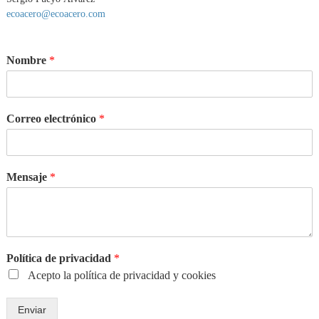
l
ecoacero@ecoacero.com
R
e
c
Nombre
*
i
c
l
a
d
Correo electrónico
*
o
d
e
l
Mensaje
*
a
H
o
j
a
l
a
Política de privacidad
*
t
Acepto la política de privacidad y cookies
a
Enviar