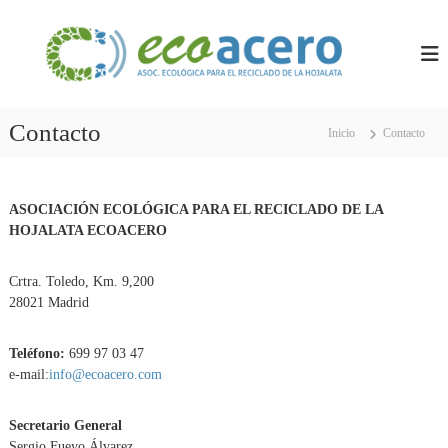
S
E
A
a
s
l
C
o
t
O
c
a
A
i
r
a
C
Contacto
Inicio
Contacto
a
c
E
i
l
R
ó
c
n
O
o
ASOCIACIÓN ECOLÓGICA PARA EL RECICLADO DE LA
E
n
c
HOJALATA ECOACERO
t
o
e
l
Crtra. Toledo, Km. 9,200
ó
n
g
28021 Madrid
i
i
d
c
o
Teléfono:
699 97 03 47
a
p
e-mail:
info@ecoacero.com
a
r
Secretario General
a
e
Sergio Fueyo Álvarez