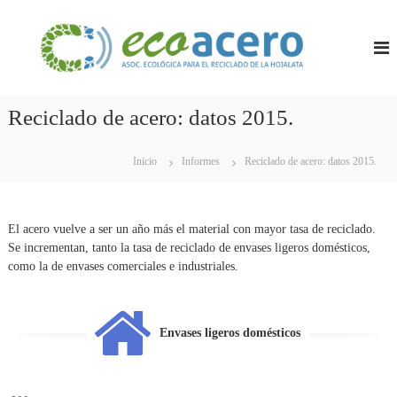
S
E
A
a
s
l
C
o
t
O
c
a
A
i
r
a
C
Reciclado de acero: datos 2015.
a
c
E
i
l
R
ó
c
Inicio
Informes
Reciclado de acero: datos 2015.
n
O
o
E
n
c
t
o
El acero vuelve a ser un año más el material con mayor tasa de reciclado.
e
l
Se incrementan, tanto la tasa de reciclado de envases ligeros domésticos,
ó
n
g
como la de envases comerciales e industriales.
i
i
d
c
o
a
p
Envases ligeros domésticos
a
r
a
e